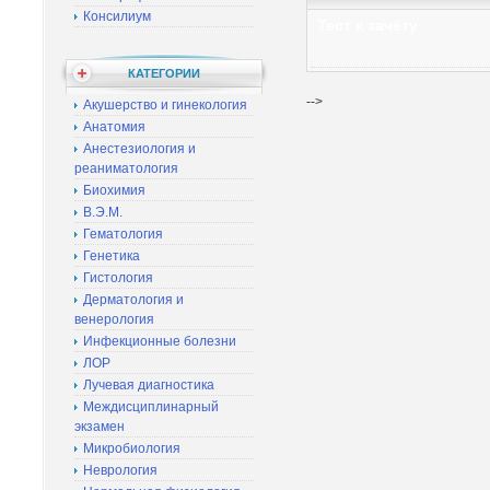
Консилиум
Тест к зачёту
КАТЕГОРИИ
-->
Акушерство и гинекология
Анатомия
Анестезиология и
реаниматология
Биохимия
В.Э.М.
Гематология
Генетика
Гистология
Дерматология и
венерология
Инфекционные болезни
ЛОР
Лучевая диагностика
Междисциплинарный
экзамен
Микробиология
Неврология