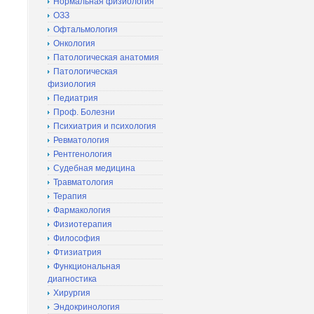
Нормальная физиология
ОЗЗ
Офтальмология
Онкология
Патологическая анатомия
Патологическая
физиология
Педиатрия
Проф. Болезни
Психиатрия и психология
Ревматология
Рентгенология
Судебная медицина
Травматология
Терапия
Фармакология
Физиотерапия
Философия
Фтизиатрия
Функциональная
диагностика
Хирургия
Эндокринология