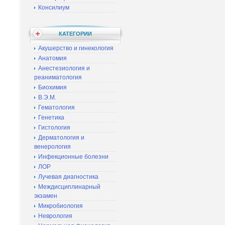
Консилиум
КАТЕГОРИИ
Акушерство и гинекология
Анатомия
Анестезиология и
реаниматология
Биохимия
В.Э.М.
Гематология
Генетика
Гистология
Дерматология и
венерология
Инфекционные болезни
ЛОР
Лучевая диагностика
Междисциплинарный
экзамен
Микробиология
Неврология