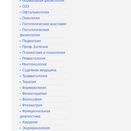
Нормальная физиология
ОЗЗ
Офтальмология
Онкология
Патологическая анатомия
Патологическая
физиология
Педиатрия
Проф. Болезни
Психиатрия и психология
Ревматология
Рентгенология
Судебная медицина
Травматология
Терапия
Фармакология
Физиотерапия
Философия
Фтизиатрия
Функциональная
диагностика
Хирургия
Эндокринология