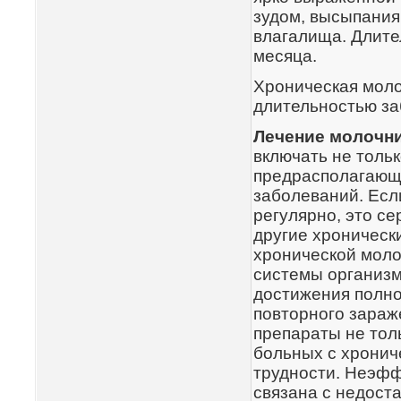
зудом, высыпания
влагалища. Длит
месяца.
Хроническая моло
длительностью за
Лечение молочн
включать не тольк
предрасполагающ
заболеваний. Ес
регулярно, это с
другие хронически
хронической мол
системы организм
достижения полно
повторного зараж
препараты не толь
больных с хронич
трудности. Неэфф
связана с недоста