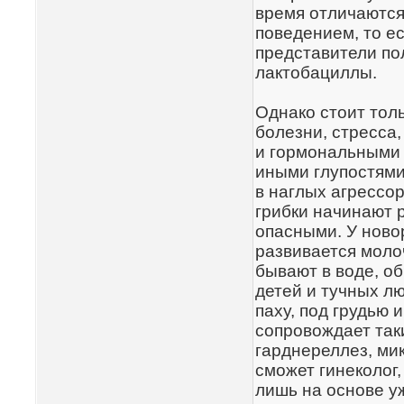
время отличаются
поведением, то е
представители п
лактобациллы.
Однако стоит тол
болезни, стресса
и гормональными
иными глупостям
в наглых агрессо
грибки начинают 
опасными. У ново
развивается молоч
бывают в воде, о
детей и тучных л
паху, под грудью
сопровождает так
гарднереллез, ми
сможет гинеколог,
лишь на основе у