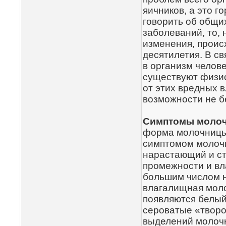
яичников, а это г
говорить об общи
заболеваний, то, 
изменения, проис
десятилетия. В с
в организм челов
существуют физи
от этих вредных 
возможности не б
Симптомы моло
форма молочницы
симптомом молочн
нарастающий и ст
промежности и в
большим числом н
влагалищная мол
появляются белый
сероватые «твор
выделений молочн