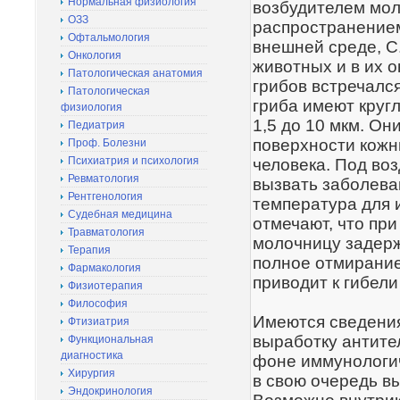
Нормальная физиология
возбудителем мол
ОЗЗ
распространение
Офтальмология
внешней среде, C.
Онкология
животных и в их 
Патологическая анатомия
грибов встречался
Патологическая
гриба имеют круг
физиология
1,5 до 10 мкм. Он
Педиатрия
поверхности кожн
Проф. Болезни
Психиатрия и психология
человека. Под во
Ревматология
вызвать заболева
Рентгенология
температура для 
Судебная медицина
отмечают, что пр
Травматология
молочницу задерж
Терапия
полное отмирание 
Фармакология
приводит к гибели
Физиотерапия
Философия
Имеются сведения
Фтизиатрия
выработку антите
Функциональная
диагностика
фоне иммунологич
Хирургия
в свою очередь в
Эндокринология