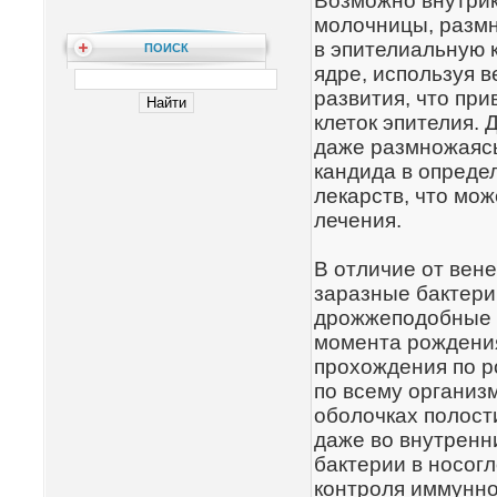
Возможно внутрик
молочницы, размн
в эпителиальную к
ПОИСК
ядре, используя в
развития, что при
клеток эпителия. 
даже размножаясь
кандида в опреде
лекарств, что мо
лечения.
В отличие от вен
заразные бактери
дрожжеподобные г
момента рождения
прохождения по р
по всему организм
оболочках полост
даже во внутренни
бактерии в носогл
контроля иммунно