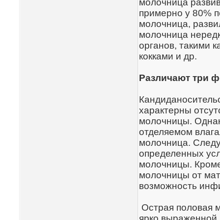
молочница развив
примерно у 80% п
молочница, разви
молочница нередк
органов, такими 
кокками и др.
Различают три 
Кандиданосительс
характерны отсут
молочницы. Однак
отделяемом влага
молочница. Следу
определенных ус
молочницы. Кроме
молочницы от мат
возможность инфи
Острая половая м
ярко выраженной 