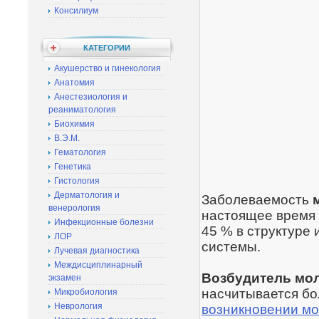
Консилиум
КАТЕГОРИИ
Акушерство и гинекология
Анатомия
Анестезиология и
реаниматология
Биохимия
В.Э.М.
Гематология
Генетика
Гистология
Дерматология и
Заболеваемость
венерология
настоящее время 
Инфекционные болезни
45 % в структуре
ЛОР
системы.
Лучевая диагностика
Междисциплинарный
Возбудитель мо
экзамен
насчитывается бо
Микробиология
Неврология
возникновении м