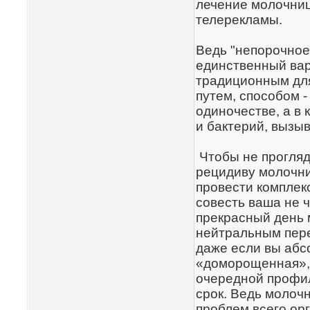
лечение молочниц
телерекламы.
Ведь "непорочно
единственный вар
традиционным дл
путем, способом 
одиночестве, а в
и бактерий, вызы
Чтобы не прогляд
рецидиву молочни
провести комплек
совесть ваша не 
прекрасный день 
нейтральным пер
даже если вы абс
«доморощенная», 
очередной профил
срок. Ведь молоч
проблем всего ор