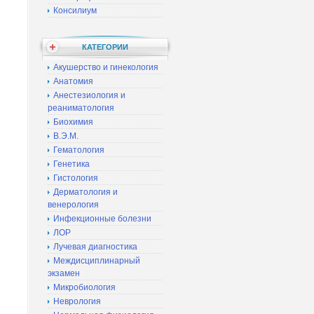
Консилиум
КАТЕГОРИИ
Акушерство и гинекология
Анатомия
Анестезиология и
реаниматология
Биохимия
В.Э.М.
Гематология
Генетика
Гистология
Дерматология и
венерология
Инфекционные болезни
ЛОР
Лучевая диагностика
Междисциплинарный
экзамен
Микробиология
Неврология