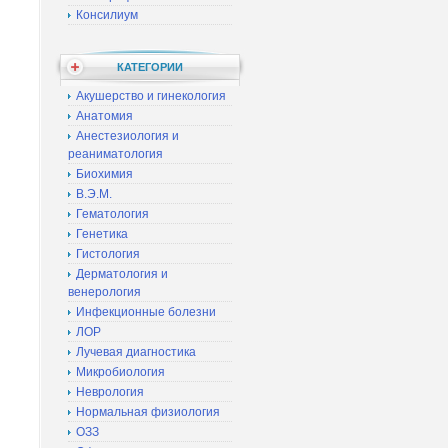
Консилиум
КАТЕГОРИИ
Акушерство и гинекология
Анатомия
Анестезиология и
реаниматология
Биохимия
В.Э.М.
Гематология
Генетика
Гистология
Дерматология и
венерология
Инфекционные болезни
ЛОР
Лучевая диагностика
Микробиология
Неврология
Нормальная физиология
ОЗЗ