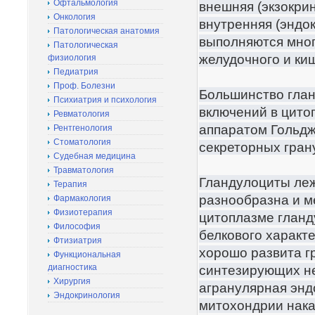
Офтальмология
внешняя (экзокрин
Онкология
внутренняя (эндок
Патологическая анатомия
выполняются мног
Патологическая
желудочного и киш
физиология
Педиатрия
Проф. Болезни
Большинство глан
Психиатрия и психология
включений в цито
Ревматология
аппаратом Гольдж
Рентгенология
Стоматология
секреторных гран
Судебная медицина
Травматология
Гландулоциты леж
Терапия
разнообразна и м
Фармакология
Физиотерапия
цитоплазме гланд
Философия
белкового характ
Фтизиатрия
хорошо развита г
Функциональная
диагностика
синтезирующих не
Хирургия
агранулярная энд
Эндокринология
митохондрии нака