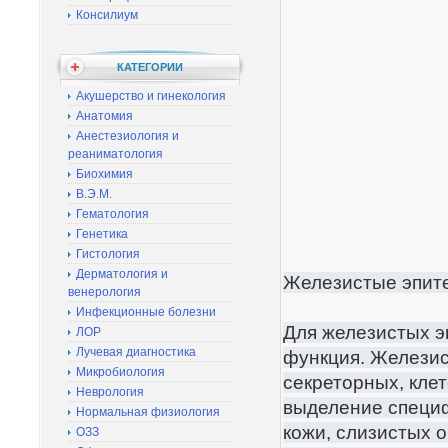
Консилиум
КАТЕГОРИИ
Акушерство и гинекология
Анатомия
Анестезиология и
реаниматология
Биохимия
В.Э.М.
Гематология
Генетика
Гистология
Дерматология и
Железистые эпит
венерология
Инфекционные болезни
Для железистых э
ЛОР
Лучевая диагностика
функция. Железис
Микробиология
секреторных, кле
Неврология
выделение специф
Нормальная физиология
кожи, слизистых о
ОЗЗ