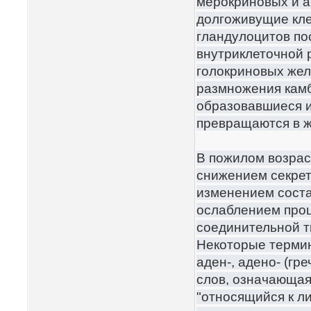
мерокриновых и а
долгоживущие кле
гландулоцитов по
внутриклеточной 
голокриновых жел
размножения камб
образовавшиеся и
превращаются в ж
В пожилом возрас
снижением секрет
изменением соста
ослаблением проц
соединительной т
Некоторые термин
аден-, адено- (гр
слов, означающая:
"относящийся к л