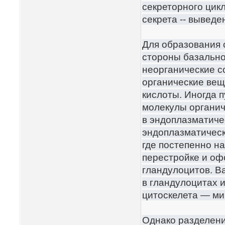
секреторного цикл
секрета -- выведе
Для образования 
стороны базально
неорганические с
органические вещ
кислоты. Иногда 
молекулы органич
в эндоплазматиче
эндоплазматическ
где постепенно н
перестройке и оф
гландулоцитов. В
в гландулоцитах 
цитоскелета — м
Однако разделени