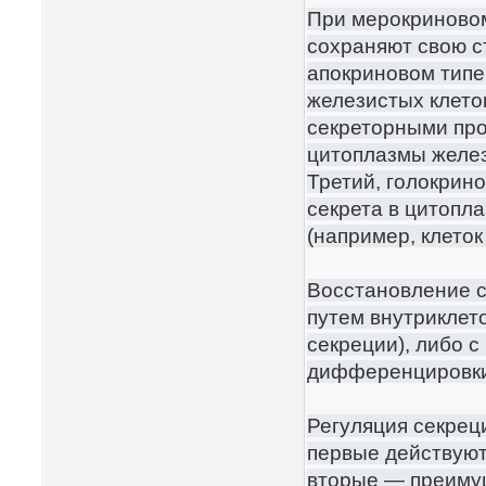
При мерокриновом
сохраняют свою с
апокриновом типе
железистых клеток
секреторными про
цитоплазмы желез
Третий, голокрин
секрета в цитопл
(например, клеток
Восстановление с
путем внутриклет
секреции), либо с
дифференцировки 
Регуляция секрец
первые действуют
вторые — преиму