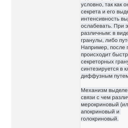
условно, так как 
секрета и его вы
интенсивность вы
ослабевать. При 
различным: в вид
гранулы, либо пу
Например, после 
происходит быстр
секреторных грану
синтезируется в 
диффузным путем
Механизм выделен
связи с чем разли
мерокриновый (ил
апокриновый и
голокриновый.