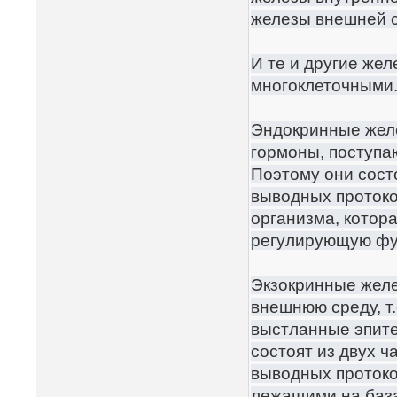
железы внешней с
И те и другие же
многоклеточными
Эндокринные жел
гормоны, поступа
Поэтому они состо
выводных протоко
организма, котор
регулирующую фу
Экзокринные жел
внешнюю среду, т.
выстланные эпите
состоят из двух ч
выводных протоко
лежащими на баз