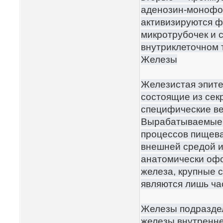
аденозин-монофос
активизируются ф
микротрубочек и 
внутриклеточном 
Железы
Железистая эпите
состоящие из сек
специфические ве
Вырабатываемые 
процессов пищева
внешней средой и
анатомически оф
железа, крупные 
являются лишь ча
Железы подраздел
железы внутренне