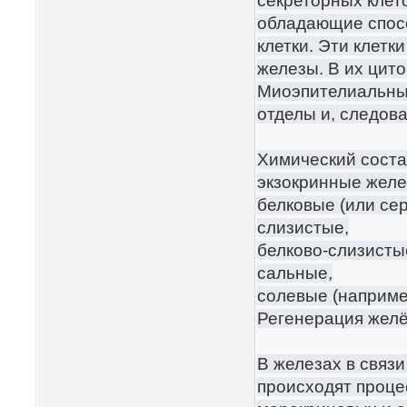
секреторных клето
обладающие спос
клетки. Эти клет
железы. В их цит
Миоэпителиальные
отделы и, следова
Химический соста
экзокринные желе
белковые (или се
слизистые,
белково-слизисты
сальные,
солевые (наприме
Регенерация жел
В железах в связ
происходят проце