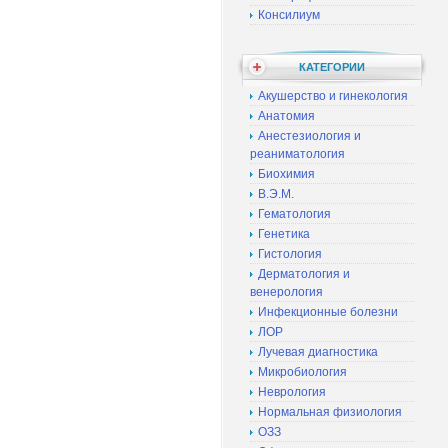
Консилиум
КАТЕГОРИИ
Акушерство и гинекология
Анатомия
Анестезиология и
реаниматология
Биохимия
В.Э.М.
Гематология
Генетика
Гистология
Дерматология и
венерология
Инфекционные болезни
ЛОР
Лучевая диагностика
Микробиология
Неврология
Нормальная физиология
ОЗЗ