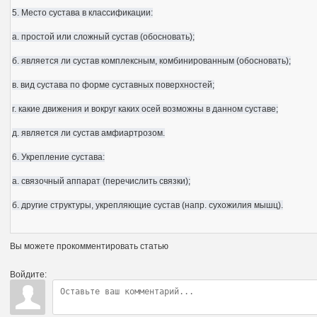
5. Место сустава в классификации:
а. простой или сложный сустав (обосновать);
б. является ли сустав комплексным, комбинированным (обосновать);
в. вид сустава по форме суставных поверхностей;
г. какие движения и вокруг каких осей возможны в данном суставе;
д. является ли сустав амфиартрозом.
6. Укрепление сустава:
а. связочный аппарат (перечислить связки);
б. другие структуры, укрепляющие сустав (напр. сухожилия мышц).
Вы можете прокомментировать статью
Войдите: