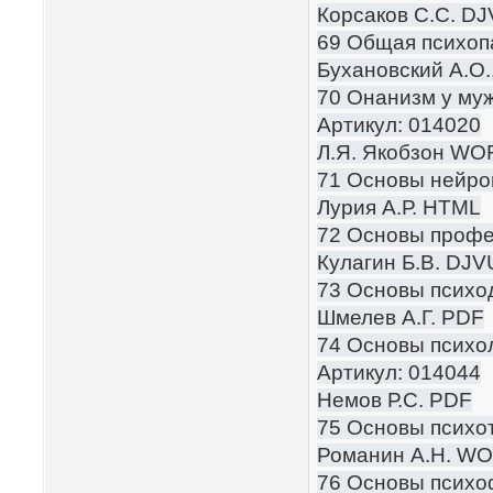
Корсаков С.С. D
69 Общая психоп
Бухановский А.О.
70 Онанизм у му
Артикул: 014020
Л.Я. Якобзон W
71 Основы нейро
Лурия А.Р. HTML
72 Основы профе
Кулагин Б.В. DJV
73 Основы психод
Шмелев А.Г. PDF
74 Основы психол
Артикул: 014044
Немов Р.С. PDF
75 Основы психо
Романин А.Н. W
76 Основы психо