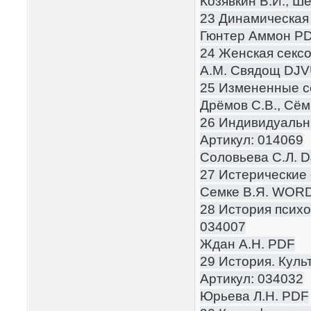
Козявкин В.И., Ш
23 Динамическая 
Гюнтер Аммон P
24 Женская сексо
А.М. Свядощ DJ
25 Измененные с
Дрёмов С.В., Сём
26 Индивидуальн
Артикул: 014069
Соловьева С.Л. 
27 Истерические 
Семке В.Я. WOR
28 История психо
034007
Ждан А.Н. PDF
29 История. Куль
Артикул: 034032
Юрьева Л.Н. PDF