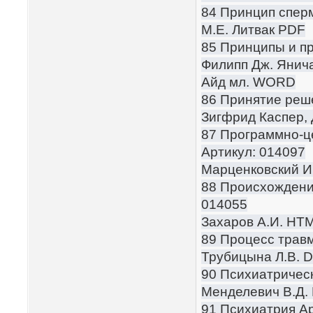
84 Принцип спер
М.Е. Литвак PDF
85 Принципы и п
Филипп Дж. Янича
Айд мл. WORD
86 Принятие реш
Зигфрид Каспер,
87 Программно-ц
Артикул: 014097
Марценковский И.
88 Происхождение
014055
Захаров А.И. HT
89 Процесс трав
Трубицына Л.В. 
90 Психиатрическ
Менделевич В.Д.
91 Психиатрия Ар