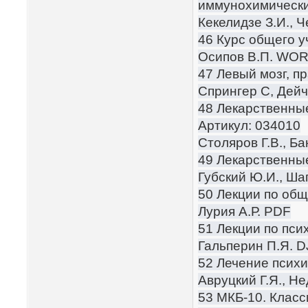
иммунохимически
Кекелидзе З.И., 
46 Курс общего у
Осипов В.П. WO
47 Левый мозг, п
Спрингер С, Дейч
48 Лекарственны
Артикул: 034010
Столяров Г.В., Б
49 Лекарственны
Губский Ю.И., Ша
50 Лекции по общ
Лурия А.Р. PDF
51 Лекции по пси
Гальперин П.Я. 
52 Лечение психи
Авруцкий Г.Я., Н
53 МКБ-10. Класс