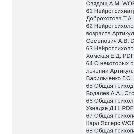
Свядощ А.М. WO
61 Нейропсихиат
Доброхотова Т.А
62 Нейропсихолог
возрасте Артикул
Семенович А.В. 
63 Нейропсихоло
Хомская Е.Д. PD
64 О некоторых с
лечении Артикул:
Васильченко Г.С.
65 Общая психод
Бодалев А.А., Ст
66 Общая психол
Узнадзе Д.Н. PDF
67 Общая психоп
Карл Ясперс WO
68 Общая психоп