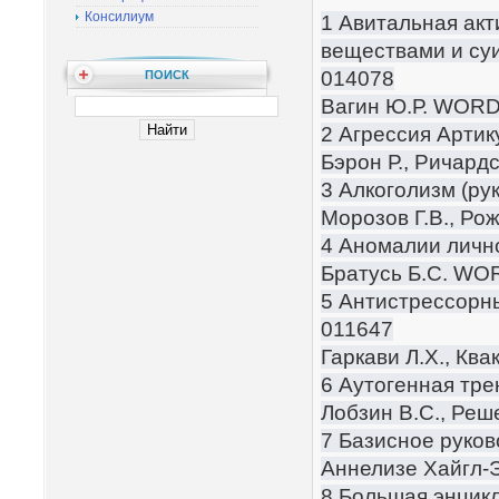
Консилиум
1 Авитальная ак
веществами и суи
014078
ПОИСК
Вагин Ю.Р. WOR
2 Агрессия Артик
Бэрон Р., Ричар
3 Алкоголизм (ру
Морозов Г.В., Ро
4 Аномалии личн
Братусь Б.С. WO
5 Антистрессорны
011647
Гаркави Л.Х., Ква
6 Аутогенная тре
Лобзин В.С., Ре
7 Базисное руков
Аннелизе Хайгл-Э
8 Большая энцикл