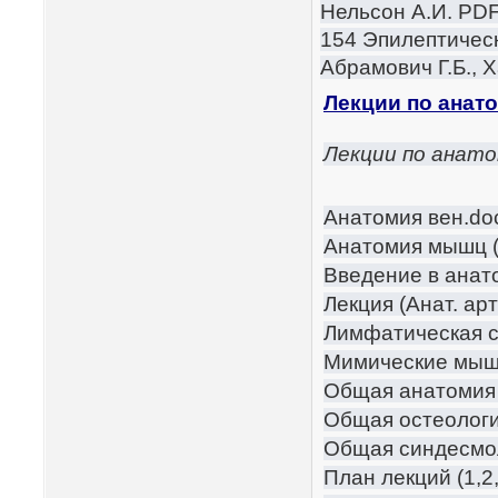
Нельсон А.И. PD
154 Эпилептическ
Абрамович Г.Б., 
Лекции по анат
Лекции по анат
Анатомия вен.do
Анатомия мышц (
Введение в анат
Лекция (Анат. ар
Лимфатическая с
Мимические мышц
Общая анатомия 
Общая остеологи
Общая синдесмол
План лекций (1,2