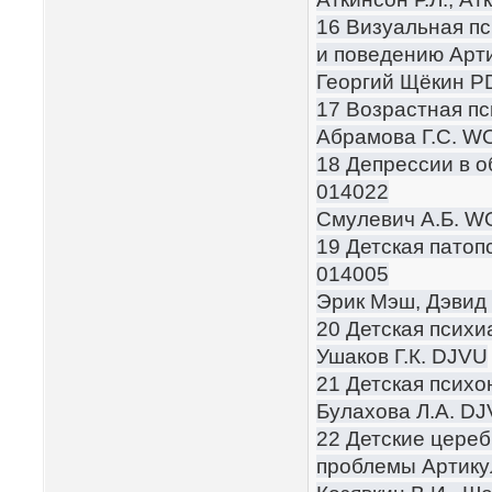
16 Визуальная пс
и поведению Арти
Георгий Щёкин P
17 Возрастная пс
Абрамова Г.С. 
18 Депрессии в о
014022
Смулевич А.Б. 
19 Детская патоп
014005
Эрик Мэш, Дэвид
20 Детская психи
Ушаков Г.К. DJVU
21 Детская психо
Булахова Л.А. D
22 Детские цере
проблемы Артику