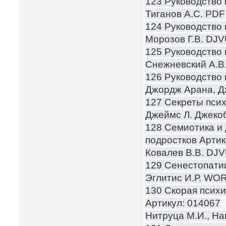
123 Руководство 
Тиганов А.С. PDF
124 Руководство 
Морозов Г.В. DJ
125 Руководство 
Снежневский А.В
126 Руководство
Джордж Арана, 
127 Секреты псих
Джеймс Л. Джеко
128 Семиотика и 
подростков Артик
Ковалев В.В. DJ
129 Сенестопати
Эглитис И.Р. WO
130 Скорая псих
Артикул: 014067
Нитруца М.И., На