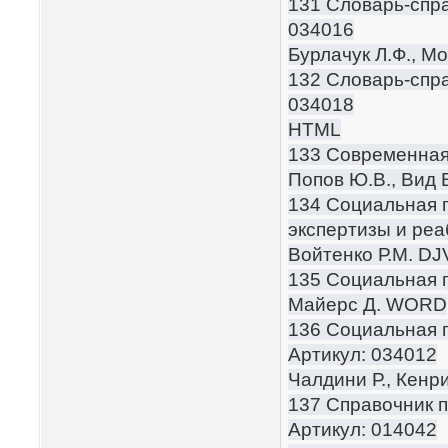
131 Словарь-спра
034016
Бурлачук Л.Ф., М
132 Словарь-спра
034018
HTML
133 Современная
Попов Ю.В., Вид 
134 Социальная 
экспертизы и реа
Войтенко Р.М. D
135 Социальная п
Майерс Д. WORD
136 Социальная п
Артикул: 034012
Чалдини Р., Кенри
137 Справочник п
Артикул: 014042