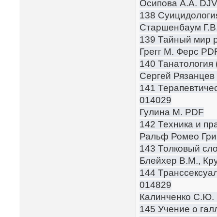
Осипова А.А. DJ
138 Суицидология
Старшенбаум Г.В
139 Тайный мир р
Грегг М. Ферс PD
140 Танатология 
Сергей Рязанцев
141 Терапевтичес
014029
Гулина М. PDF
142 Техника и пр
Ральф Ромео Гр
143 Толковый сло
Блейхер В.М., Кр
144 Транссексуа
014829
Калинченко С.Ю.
145 Учение о гал