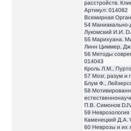
расстройств. Кли
Артикул: 014082
Всемирная Орган
54 Маниакально-
Лукомский И.И. 
55 Марихуана. М
Линн Циммер, Дж
56 Методы совре
014043
Кроль Л.М., Пурт
57 Мозг, разум и
Блум Ф., Лейзерс
58 Мотивированн
естественнонауч
П.В. Симонов DJ
59 Неврозология 
Каменецкий Д.А
60 Неврозы и их 