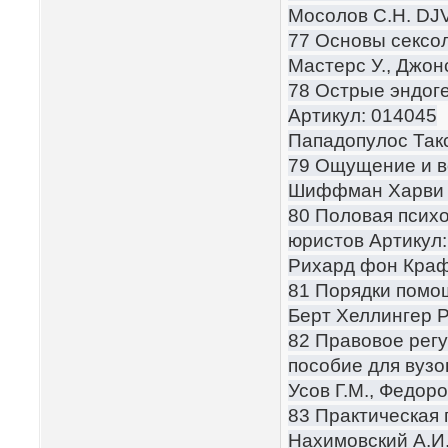
Мосолов С.Н. DJ
77 Основы сексол
Мастерc У., Джон
78 Острые эндоге
Артикул: 014045
Пападопулос Та
79 Ощущение и во
Шиффман Харви 
80 Половая психо
юристов Артикул:
Рихард фон Кра
81 Порядки помо
Берт Хеллингер 
82 Правовое рег
пособие для вузо
Усов Г.М., Федо
83 Практическая 
Нахимовский А.И