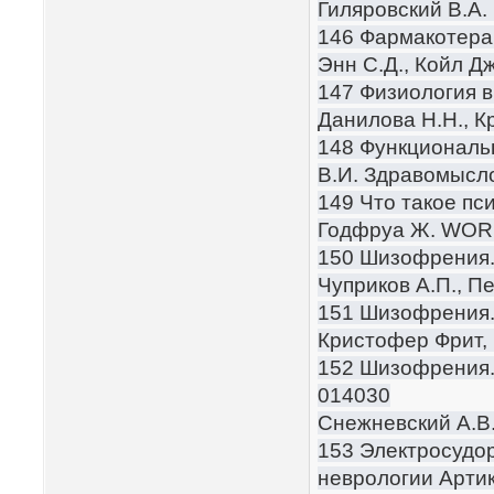
Гиляровский В.А.
146 Фармакотерап
Энн С.Д., Койл Д
147 Физиология 
Данилова Н.Н., К
148 Функциональн
В.И. Здравомысло
149 Что такое пс
Годфруа Ж. WO
150 Шизофрения. 
Чуприков А.П., П
151 Шизофрения.
Кристофер Фрит,
152 Шизофрения.
014030
Снежневский А.В
153 Электросудор
неврологии Артик