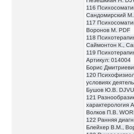
Пезешкиан Н. DJ
116 Психосоматик
Сандомирский М.
117 Психосоматик
Воронов М. PDF
118 Психотерапия
Саймонтон К., С
119 Психотерапия
Артикул: 014004
Борис Дмитриев
120 Психофизиол
условиях деятель
Бушов Ю.В. DJV
121 Разнообразие
характерология А
Волков П.В. WO
122 Ранняя диагн
Блейхер В.М., Во